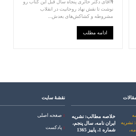
🎙️آقای دکتر حائری پنجاه سال قبل این کتاب رو
نوشت تا نقش نهاد روحانیت در انقلاب
مشروطه و کشاکش‌های بعدش...
ادامه مطلب
قالات
نقشۀ سایت
صغحه اصلی
خلاصه مطالب: نشریه
ایران نامه، سال پنجم،
پادکست
شماره 1، پاییز 1365