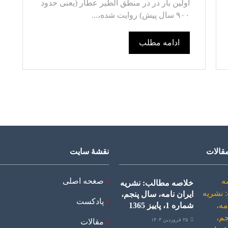
اولین بار در در منطق الطیر عطار (یعنی حدود
۹۰۰ سال پیش) روایت شده،...
ادامه مطلب
قالات
نقشۀ سایت
صغحه اصلی
خلاصه مطالب: نشریه
ایران نامه، سال پنجم،
پادکست
شماره 1، پاییز 1365
۲۵ فروردین ۱۴۰۳
مقالات