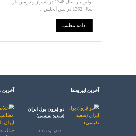
اولین بار سال 1348 در شیراز و دومین بار
سال 1362 در لس آنجلس...
ادامه مطلب
آخرین اپیزودها
آخرین م
دو قِرون پول ایران
(سعید نفیسی)
۱۵ اردیبهشت ۱۴۰۳