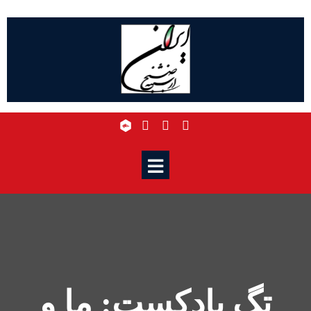
تگ پادکست: ما و