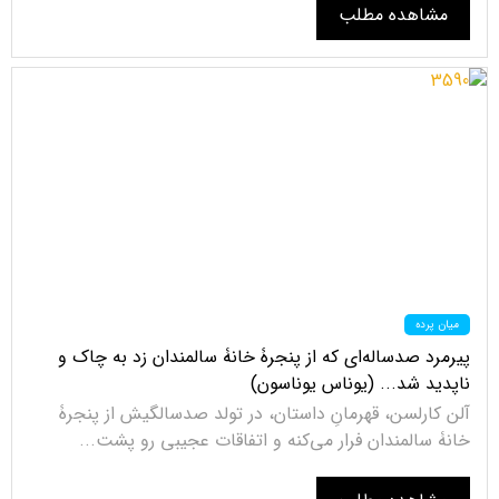
مشاهده مطلب
میان پرده
پیرمرد صدساله‌ای که از پنجرۀ خانۀ سالمندان زد به چاک و
ناپدید شد... (یوناس یوناسون)
آلن کارلسن، قهرمانِ داستان، در تولد صدسالگیش از پنجرۀ
خانۀ سالمندان فرار می‌کنه و اتفاقات عجیبی رو پشت...