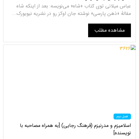
عباس میلانی توی کتاب «شاه» می‌نویسه: بعد از اینکه شاه
مقالۀ «ذهن پارسی» نوشته جان اوکز رو در نشریه نیویورک...
مشاهده مطلب
فصل دوم
اسلامیزم و مدرنیزم (فرهنگ رجایی) [به همراه مصاحبه با
نویسنده]