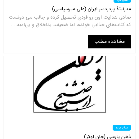
مدرنیتۀ پردردسر ایران (علی میرسپاسی)
صادق هدایت اون رو فردی تحصیل کرده و جالب می دونست
که کتاب‌های جذابی خونده، اما ضعیف، بداخلاق و بی‌ادبه....
مشاهده مطلب
میان پرده
ذهن پارسی (جان اوکز)