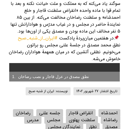
سوگند یاد می‌کنه که به مملکت و ملت خیانت نکنه و بعد با
تمام قوا با ماده واحده «انقراض سلطنت قاجار و خلع
احمدشاه» و سلطنت رضاخان مخالفت می‌کنه. از بین ۸۵
نمایندۀ حاضر در مجلس و در غیاب مدرّس و هوادارانش تنها
۵ نفر مخالف این ماده بودن و مصدق یکی از اون‌ها بود.
در هفتمین میان‌پردۀ پادکست
#ایران_از_شنبه_صبح
نطق محمد مصدق در جلسهٔ علنی مجلس رو براتون
می‌خونیم. نطقی آتشین که در میان همهمۀ هواداران رضاخان
خاموش می‌شه.
نطق مصدق در عزل قاجار و نصب رضاخان
تاریخ انتشار: 27 شهریور 1402
نویسنده: ایران از شنبه صبح
احمدشاه
انقراض قاجار
جلسه علنی
رضاخان
رضاشاه
سلطنت پهلوی
مجلس
مدرس
مصدق
نطق
نمایندگان مجلس