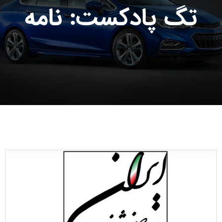
تگ پادکست: نامه