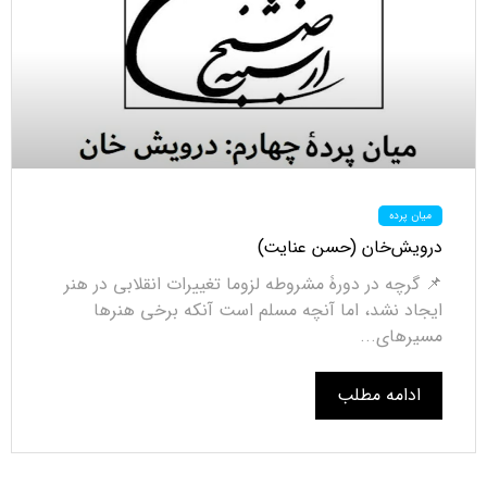
میان پرده
درویش‌خان (حسن عنایت)
📌 گرچه در دورۀ مشروطه لزوما تغییرات انقلابی در هنر
ایجاد نشد، اما آنچه مسلم است آنکه برخی هنرها
مسیرهای...
ادامه مطلب