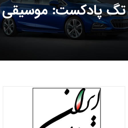
تگ پادکست: موسیقی