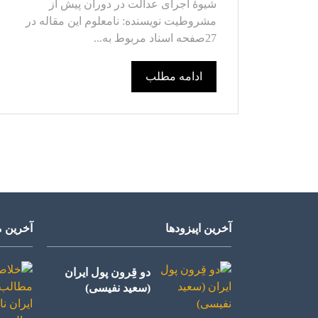
شیوۀ اجرای عدالت در دوران پیش از
مشروطیت نویسنده: نامعلوم این مقاله در
27صفحه اسناد مربوط به...
ادامه مطلب
آخرین اپیزودها
آخرین م
دو قِرون پول ایران
(سعید نفیسی)