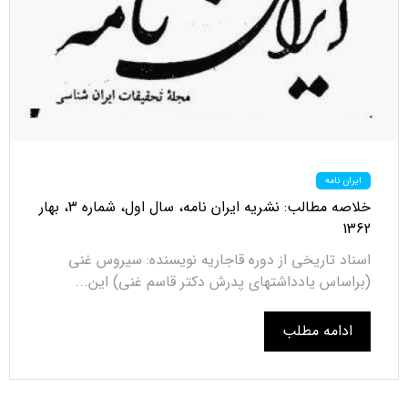
ایران نامه
خلاصه مطالب: نشریه ایران نامه، سال اول، شماره 3، بهار
1362
اسناد تاریخی از دوره قاجاریه نویسنده: سیروس غنی
(براساس یادداشتهای پدرش دکتر قاسم غنی) این...
ادامه مطلب