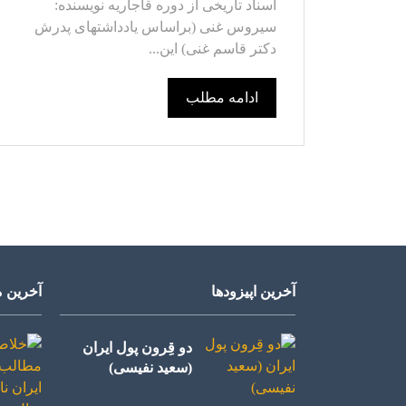
اسناد تاریخی از دوره قاجاریه نویسنده:
سیروس غنی (براساس یادداشتهای پدرش
دکتر قاسم غنی) این...
ادامه مطلب
آخرین اپیزودها
آخرین م
دو قِرون پول ایران
(سعید نفیسی)