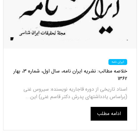
ایران نامه
خلاصه مطالب: نشریه ایران نامه، سال اول، شماره 3، بهار
1362
اسناد تاریخی از دوره قاجاریه نویسنده: سیروس غنی
(براساس یادداشتهای پدرش دکتر قاسم غنی) این...
ادامه مطلب