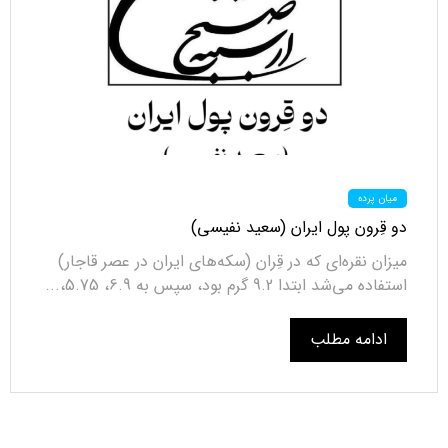
میان پرده
دو قِرون پول ایران (سعید نفیسی)
میزان نقره‌ای که در قِران (سکه‌های ایران در عصر قاجار)
استفاده می‌شد ابتدا 9.2 گرم بود، سپس به 6.9، 5.75،...
ادامه مطلب