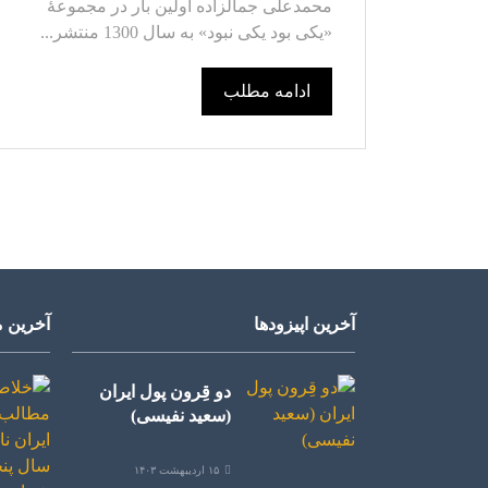
محمدعلی جمالزاده اولین بار در مجموعۀ
«یکی بود یکی نبود» به سال 1300 منتشر...
ادامه مطلب
آخرین اپیزودها
آخرین م
دو قِرون پول ایران
(سعید نفیسی)
۱۵ اردیبهشت ۱۴۰۳